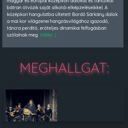
magyar és európai középkori dalokat és táncokat
bátran ötvözik saját alkotói elképzeléseikkel. A
középkori hangulatba ültetett Bordó Sárkány dalok
a mai kor világzenei hangzásvilágához igazodó,
táncra perdítő, erőteljes dinamikai felfogásban
szólalnak meg.
Vidike :)
MEG
H
A
LLGAT: