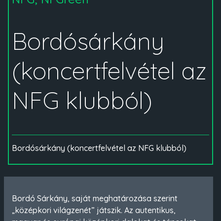
Bordósárkány
(koncertfelvétel az
NFG klubból)
Bordósárkány (koncertfelvétel az NFG klubból)
Bordó Sárkány, saját meghatározása szerint
„középkori világzenét” játszik. Az autentikus,