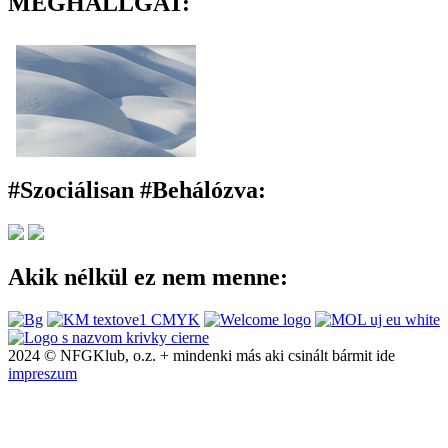
MEG
H
A
LLGAT:
#Szociálisan #Behálózva
:
Akik nélkül ez nem menne:
2024 © NFGKlub, o.z. + mindenki más aki csinált bármit ide
impreszum