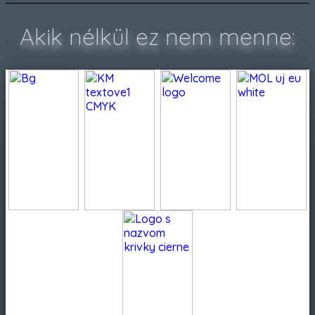
Akik nélkül ez nem menne: