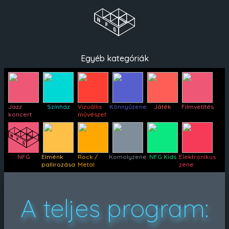
Egyéb kategóriák
Jazz
Színház
Vizuállis
Könnyűzene
Játék
Filmvetítés
koncert
művészet
NFG
Elménk
Rock /
Komolyzene
NFG Kids
Elektronikus
pallírozása
Metal
zene
A t
e
ljes program: