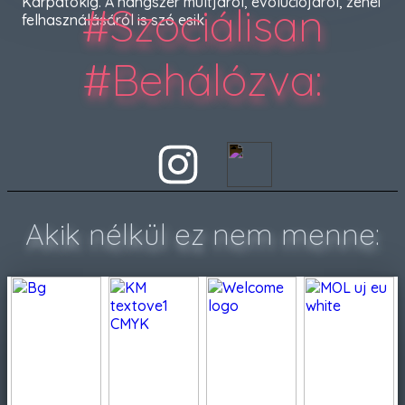
Kárpátokig. A hangszer múltjáról, evolúciójáról, zenei
#Szociálisan
felhasználásáról is szó esik.
#Behálózva
:
Akik nélkül ez nem menne: