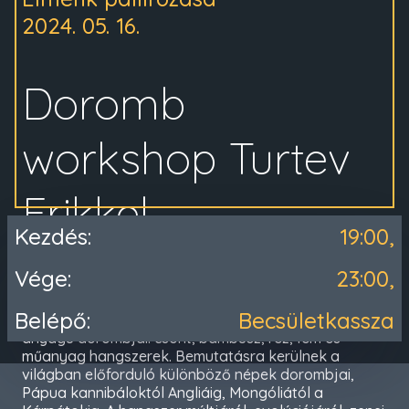
2024. 05. 16.
Doromb
workshop Turtev
Erikkel
Kezdés:
19:00,
Vége:
23:00,
Az előadás és workshop során bemutatásra kerülnek
Belépő:
Becsületkassza
és megszólalnak a világ különböző formájú és
anyagú dorombjai: csont, bambusz, réz, fém és
műanyag hangszerek. Bemutatásra kerülnek a
világban előforduló különböző népek dorombjai,
Pápua kannibáloktól Angliáig, Mongóliától a