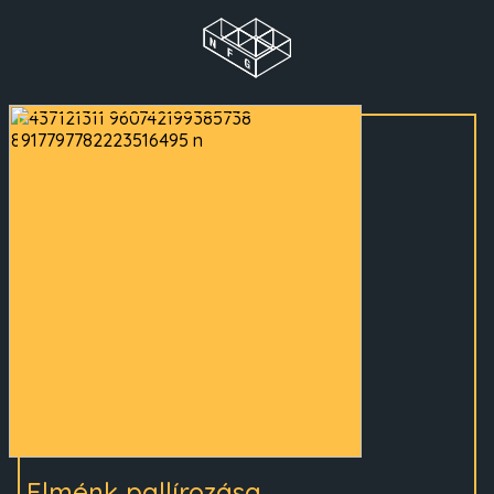
Elménk pallírozása