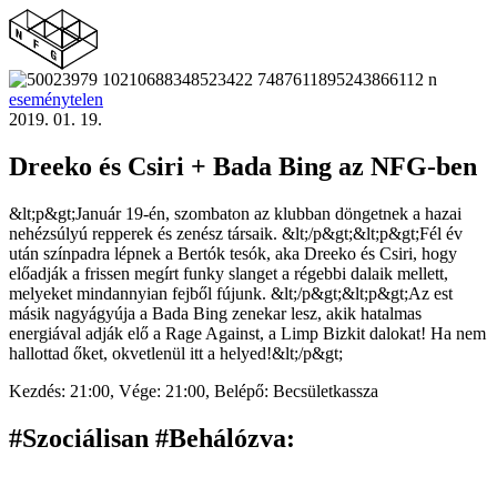
eseménytelen
2019. 01. 19.
Dreeko és Csiri + Bada Bing az NFG-ben
&lt;p&gt;Január 19-én, szombaton az klubban döngetnek a hazai
nehézsúlyú repperek és zenész társaik. &lt;/p&gt;&lt;p&gt;Fél év
után színpadra lépnek a Bertók tesók, aka Dreeko és Csiri, hogy
előadják a frissen megírt funky slanget a régebbi dalaik mellett,
melyeket mindannyian fejből fújunk. &lt;/p&gt;&lt;p&gt;Az est
másik nagyágyúja a Bada Bing zenekar lesz, akik hatalmas
energiával adják elő a Rage Against, a Limp Bizkit dalokat! Ha nem
hallottad őket, okvetlenül itt a helyed!&lt;/p&gt;
Kezdés:
21:00,
Vége:
21:00,
Belépő:
Becsületkassza
#Szociálisan #Behálózva
: