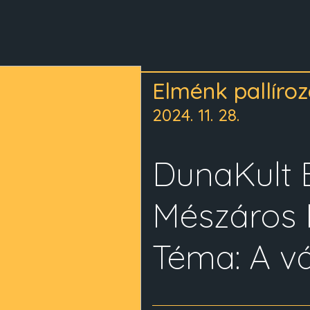
Elménk pallíro
2024. 11. 28.
DunaKult 
Mészáros K
Téma: A v