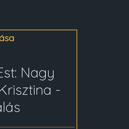
zása
Est: Nagy
risztina -
álás