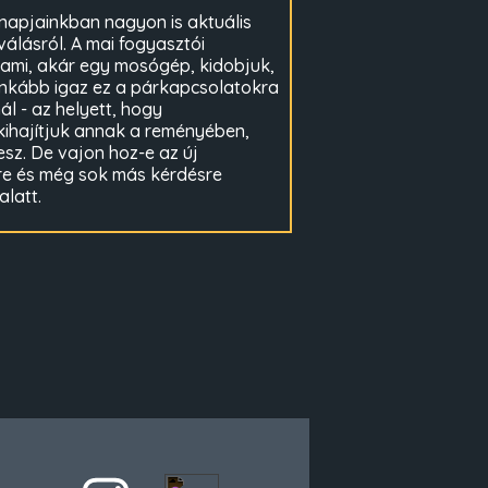
napjainkban nagyon is aktuális
válásról. A mai fogyasztói
lami, akár egy mosógép, kidobjuk,
 inkább igaz ez a párkapcsolatokra
ál - az helyett, hogy
kihajítjuk annak a reményében,
sz. De vajon hoz-e az új
re és még sok más kérdésre
latt.