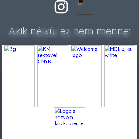
Akik nélkül ez nem menne: