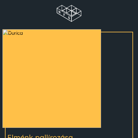
Elménk pallírozása