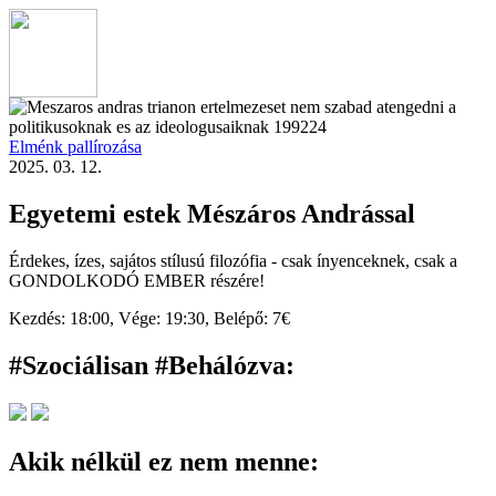
Elménk pallírozása
2025. 03. 12.
Egyetemi estek Mészáros Andrással
Érdekes, ízes, sajátos stílusú filozófia - csak ínyenceknek, csak a
GONDOLKODÓ EMBER részére!
Kezdés:
18:00,
Vége:
19:30,
Belépő:
7€
#Szociálisan #Behálózva
:
Akik nélkül ez nem menne: