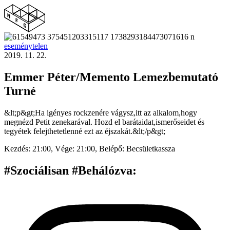
eseménytelen
2019. 11. 22.
Emmer Péter/Memento Lemezbemutató
Turné
&lt;p&gt;Ha igényes rockzenére vágysz,itt az alkalom,hogy
megnézd Petit zenekarával. Hozd el barátaidat,ismerőseidet és
tegyétek felejthetetlenné ezt az éjszakát.&lt;/p&gt;
Kezdés:
21:00,
Vége:
21:00,
Belépő:
Becsületkassza
#Szociálisan #Behálózva
: