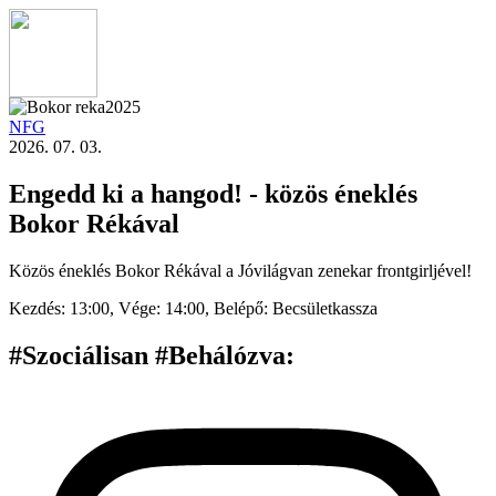
NFG
2026. 07. 03.
Engedd ki a hangod! - közös éneklés
Bokor Rékával
Közös éneklés Bokor Rékával a Jóvilágvan zenekar frontgirljével!
Kezdés:
13:00,
Vége:
14:00,
Belépő:
Becsületkassza
#Szociálisan #Behálózva
: