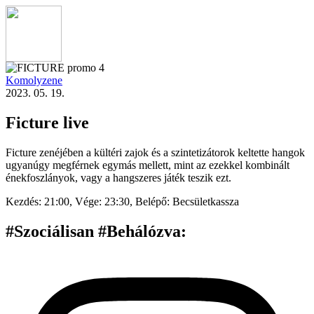
Komolyzene
2023. 05. 19.
Ficture live
Ficture zenéjében a kültéri zajok és a szintetizátorok keltette hangok
ugyanúgy megférnek egymás mellett, mint az ezekkel kombinált
énekfoszlányok, vagy a hangszeres játék teszik ezt.
Kezdés:
21:00,
Vége:
23:30,
Belépő:
Becsületkassza
#Szociálisan #Behálózva
: