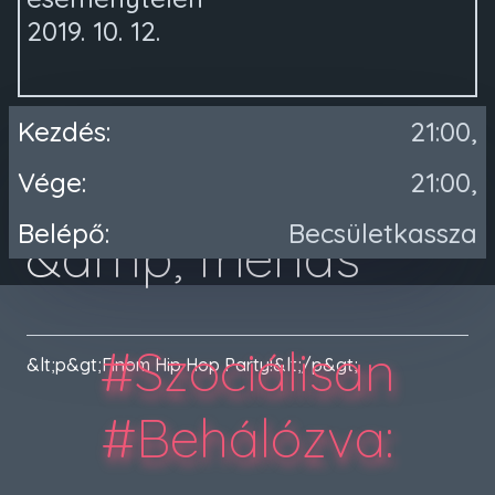
2019. 10. 12.
Hip Hop jams w.
Kezdés:
21:00,
Jakuza Ritual
Vége:
21:00,
Belépő:
Becsületkassza
&amp; friends
#Szociálisan
&lt;p&gt;Finom Hip Hop Party!&lt;/p&gt;
#Behálózva
: