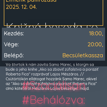
2025. 12. 04.
Knižná beseda so
Kezdés:
18:00,
Samom Marcom
Vége:
20:00,
Belépő:
Becsületkassza
Vo štvrtok k nám zavíta Samo Marec, s ktorým sa
bude o jeho knihe „Ako sa zbaviť zúfalstva a poraziť
Roberta Fica“ rozprávať Lajos Mészáros. //
Csütörtökön ellátogat hozzánk Samo Marec, akivel
#Szociálisan
az “Ako sa zbaviť zúfalstva a poraziť Roberta Fica”
című kötetéről Mészáros Lajos beszélget majd.
#Behálózva
: