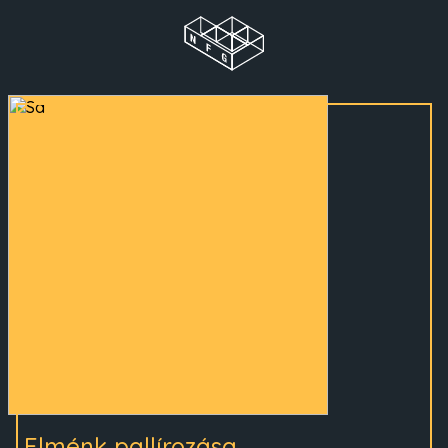
Elménk pallírozása