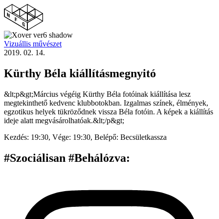
Vizuállis művészet
2019. 02. 14.
Kürthy Béla kiállításmegnyitó
&lt;p&gt;Március végéig Kürthy Béla fotóinak kiállítása lesz
megtekinthető kedvenc klubbotokban. Izgalmas színek, élmények,
egzotikus helyek tükröződnek vissza Béla fotóin. A képek a kiállítás
ideje alatt megvásárolhatóak.&lt;/p&gt;
Kezdés:
19:30,
Vége:
19:30,
Belépő:
Becsületkassza
#Szociálisan #Behálózva
: