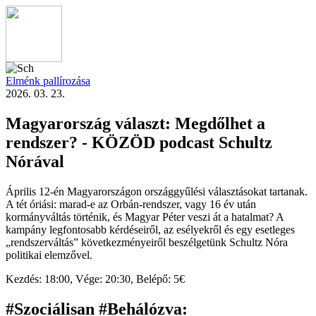
Elménk pallírozása
2026. 03. 23.
Magyarország választ: Megdőlhet a
rendszer? - KÖZÖD podcast Schultz
Nórával
Április 12-én Magyarországon országgyűlési választásokat tartanak.
A tét óriási: marad-e az Orbán-rendszer, vagy 16 év után
kormányváltás történik, és Magyar Péter veszi át a hatalmat? A
kampány legfontosabb kérdéseiről, az esélyekről és egy esetleges
„rendszerváltás” következményeiről beszélgetünk Schultz Nóra
politikai elemzővel.
Kezdés:
18:00,
Vége:
20:30,
Belépő:
5€
#Szociálisan #Behálózva
: