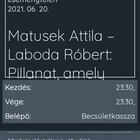
2021. 06. 20.
Matusek Attila –
Laboda Róbert:
Pillanat, amely
kilóg az időből
Kezdés:
23:30,
Vége:
23:30,
VASÁRNAP 18:00 !!
Belépő:
Becsületkassza