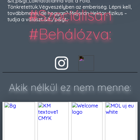
&lt;p&gt;Lakhatatlanná vált a Föld.
Tönkretettük.Végveszélyben az emberiség. Lépni kell,
#Szociálisan
továbbmenni, de hogyan? Majoran Hektor, fizikus –
tudja a választ.&lt;/p&gt;
#Behálózva
:
Akik nélkül ez nem menne: