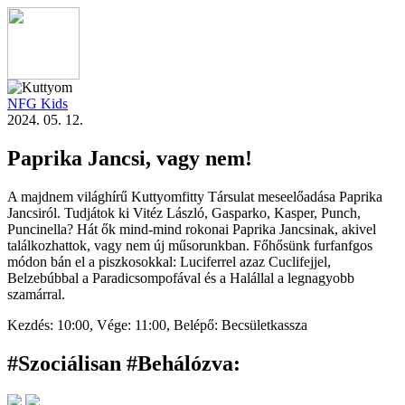
NFG Kids
2024. 05. 12.
Paprika Jancsi, vagy nem!
A majdnem világhírű Kuttyomfitty Társulat meseelőadása Paprika
Jancsiról. Tudjátok ki Vitéz László, Gasparko, Kasper, Punch,
Puncinella? Hát ők mind-mind rokonai Paprika Jancsinak, akivel
találkozhattok, vagy nem új műsorunkban. Főhősünk furfanfgos
módon bán el a piszkosokkal: Luciferrel azaz Cuclifejjel,
Belzebúbbal a Paradicsompofával és a Halállal a legnagyobb
szamárral.
Kezdés:
10:00,
Vége:
11:00,
Belépő:
Becsületkassza
#Szociálisan #Behálózva
: