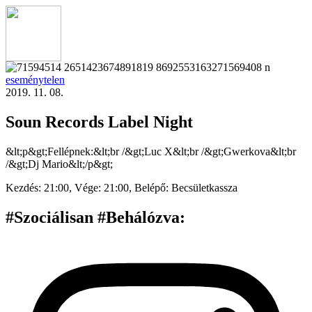
eseménytelen
2019. 11. 08.
Soun Records Label Night
&lt;p&gt;Fellépnek:&lt;br /&gt;Luc X&lt;br /&gt;Gwerkova&lt;br
/&gt;Dj Mario&lt;/p&gt;
Kezdés:
21:00,
Vége:
21:00,
Belépő:
Becsületkassza
#Szociálisan #Behálózva
: