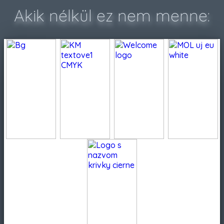
Akik nélkül ez nem menne: