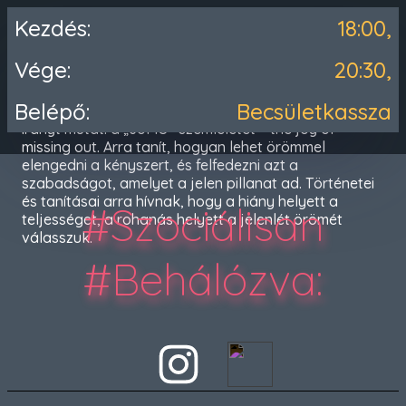
Kezdés:
18:00,
Sokan nem tudatosítják, hogy az életük minden
Vége:
20:30,
területét áthatja, befolyásolja a „FoMO” – a fear of
missing out, vagyis a lemaradástól, valamiből
Belépő:
Becsületkassza
kimaradástól való félelem. Kovi azonban egy másik
irányt mutat: a „JoMO” szemléletét – the joy of
missing out. Arra tanít, hogyan lehet örömmel
elengedni a kényszert, és felfedezni azt a
szabadságot, amelyet a jelen pillanat ad. Történetei
és tanításai arra hívnak, hogy a hiány helyett a
#Szociálisan
teljességet, a rohanás helyett a jelenlét örömét
válasszuk.
#Behálózva
: