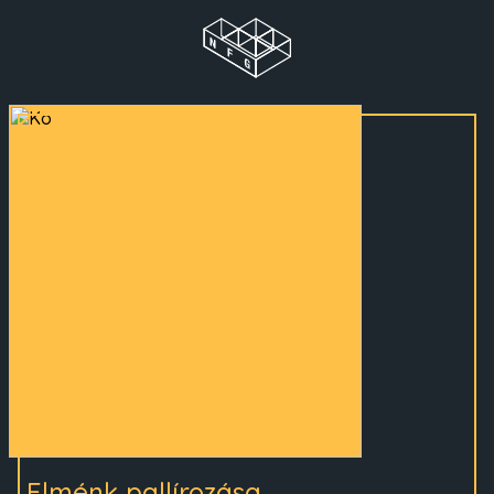
Elménk pallírozása